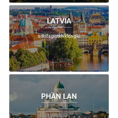
LATVIA
sdklfsgiotklvkldsglkl
PHẦN LAN