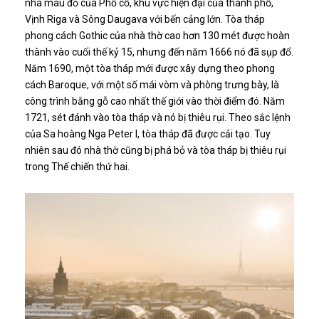
nhà màu đỏ của Phố cổ, khu vực hiện đại của thành phố,
Vịnh Riga và Sông Daugava với bến cảng lớn. Tòa tháp
phong cách Gothic của nhà thờ cao hơn 130 mét được hoàn
thành vào cuối thế kỷ 15, nhưng đến năm 1666 nó đã sụp đổ.
Năm 1690, một tòa tháp mới được xây dựng theo phong
cách Baroque, với một số mái vòm và phòng trưng bày, là
công trình bằng gỗ cao nhất thế giới vào thời điểm đó. Năm
1721, sét đánh vào tòa tháp và nó bị thiêu rụi. Theo sắc lệnh
của Sa hoàng Nga Peter I, tòa tháp đã được cải tạo. Tuy
nhiên sau đó nhà thờ cũng bị phá bỏ và tòa tháp bị thiêu rụi
trong Thế chiến thứ hai.