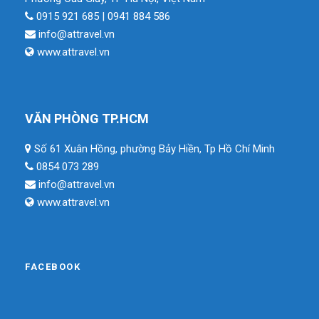
0915 921 685 | 0941 884 586
info@attravel.vn
www.attravel.vn
VĂN PHÒNG TP.HCM
Số 61 Xuân Hồng, phường Bảy Hiền, Tp Hồ Chí Minh
0854 073 289
info@attravel.vn
www.attravel.vn
FACEBOOK