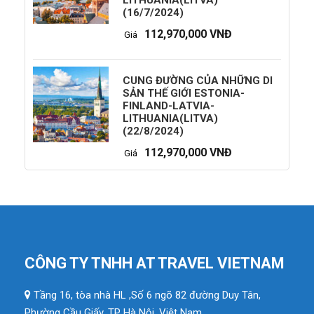
LITHUANIA(LITVA)
(16/7/2024)
112,970,000 VNĐ
Giá
CUNG ĐƯỜNG CỦA NHỮNG DI
SẢN THẾ GIỚI ESTONIA-
FINLAND-LATVIA-
LITHUANIA(LITVA)
(22/8/2024)
112,970,000 VNĐ
Giá
CÔNG TY TNHH AT TRAVEL VIETNAM
Tầng 16, tòa nhà HL ,Số 6 ngõ 82 đường Duy Tân,
Phường Cầu Giấy, TP Hà Nội, Việt Nam