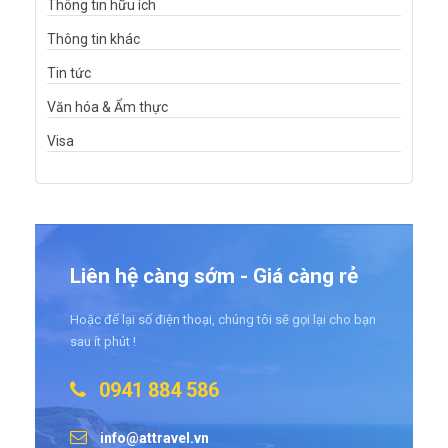
Thông tin hữu ích
Thông tin khác
Tin tức
Văn hóa & Ẩm thực
Visa
Liên hệ càng sớm - Giá càng rẻ
Hoặc để lại số điện thoại, chúng tôi sẽ gọi lại cho bạn
sau ít phút !
0941 884 586
info@attravel.vn