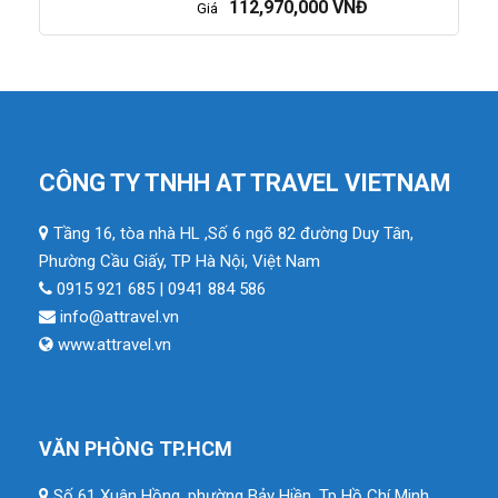
112,970,000 VNĐ
Giá
CÔNG TY TNHH AT TRAVEL VIETNAM
Tầng 16, tòa nhà HL ,Số 6 ngõ 82 đường Duy Tân,
Phường Cầu Giấy, TP Hà Nội, Việt Nam
0915 921 685 | 0941 884 586
info@attravel.vn
www.attravel.vn
VĂN PHÒNG TP.HCM
Số 61 Xuân Hồng, phường Bảy Hiền, Tp Hồ Chí Minh