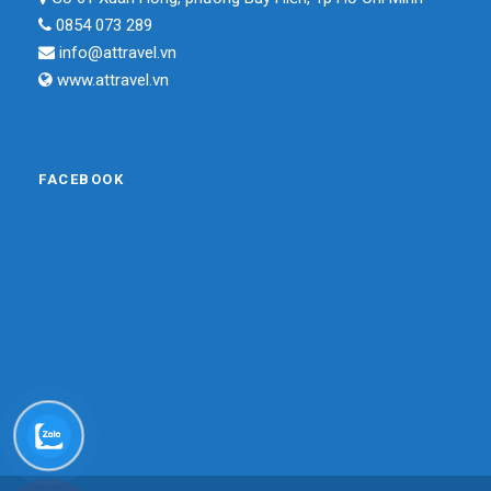
0854 073 289
info@attravel.vn
www.attravel.vn
FACEBOOK