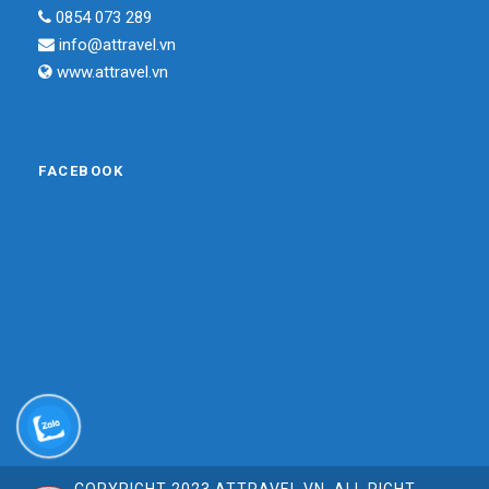
0854 073 289
info@attravel.vn
www.attravel.vn
FACEBOOK