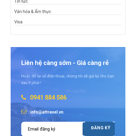
Tin tức
Văn hóa & Ẩm thực
Visa
Liên hệ càng sớm - Giá càng rẻ
Hoặc để lại số điện thoại, chúng tôi sẽ gọi lại cho bạn
sau ít phút !
0941 884 586
info@attravel.vn